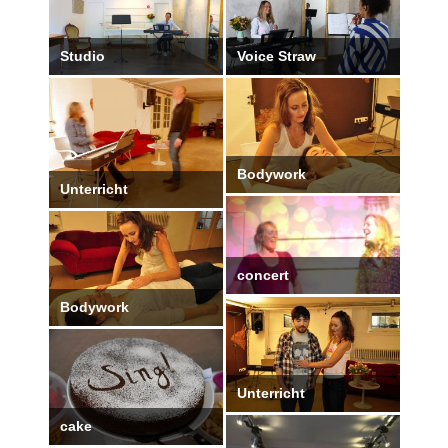
Studio
Voice Straw
Bodywork
Unterricht
concert
Bodywork
Unterricht
cake